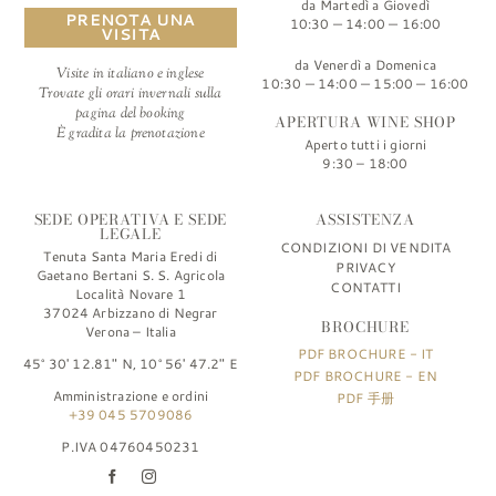
da Martedì a Giovedì
PRENOTA UNA
10:30 — 14:00 — 16:00
VISITA
da Venerdì a Domenica
Visite in italiano e inglese
10:30 — 14:00 — 15:00 — 16:00
Trovate gli orari invernali sulla
pagina del booking
APERTURA WINE SHOP
È gradita la prenotazione
Aperto tutti i giorni
9:30 – 18:00
SEDE OPERATIVA E SEDE
ASSISTENZA
LEGALE
CONDIZIONI DI VENDITA
Tenuta Santa Maria Eredi di
PRIVACY
Gaetano Bertani S. S. Agricola
CONTATTI
Località Novare 1
37024 Arbizzano di Negrar
BROCHURE
Verona – Italia
PDF BROCHURE - IT
45° 30′ 12.81″ N, 10° 56′ 47.2″ E
PDF BROCHURE - EN
Amministrazione e ordini
PDF 手册
+39 045 5709086
P.IVA 04760450231